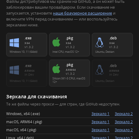
Файлы дистрибутивов мы храним на GitHub, а он может быть
заблокирован вашим провайдером. Если скачивание не
запускается, установите
наше браузерное расширение
и
включите VPN перед скачиванием — или воспользуйтесь
зеркалами ниже.
.exe
.pkg
.deb
X64
X64
X64
v1.3.2
v1.3.2
v1.3.2
Windows 10, 11 (64bit)
Intel CPU, macOS 12+
Ubuntu, Debian
.pkg
.exe
.deb
ARM64
ARM64
ARM64
v1.3.2
In Dev
In Dev
Silicon (M1-5 CPU), macOS
Windows 10, 11 (64bit)
Ubuntu, Debian
12+
Зеркала для скачивания
Те же файлы через прокси — для стран, где GitHub недоступен.
Windows, x64 (.exe)
Зеркало 1
Зеркало 2
macOS, ARM64 (.pkg)
Зеркало 1
Зеркало 2
macOS, x64 (.pkg)
Зеркало 1
Зеркало 2
Linux, x64 (.deb)
Зеркало 1
Зеркало 2